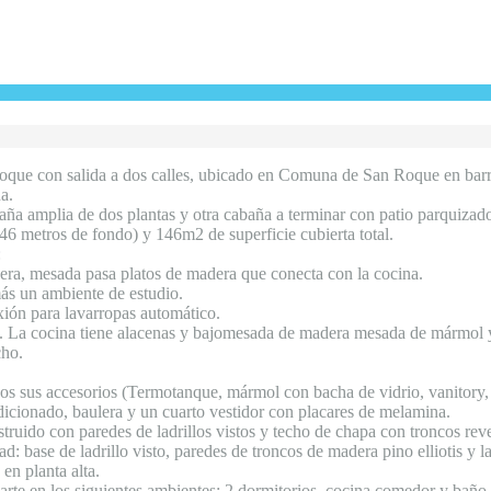
 Roque con salida a dos calles, ubicado en Comuna de San Roque en bar
a.
ña amplia de dos plantas y otra cabaña a terminar con patio parquizado
 46 metros de fondo) y 146m2 de superficie cubierta total.
:
ra, mesada pasa platos de madera que conecta con la cocina.
más un ambiente de estudio.
xión para lavarropas automático.
o. La cocina tiene alacenas y bajomesada de madera mesada de mármol 
cho.
 sus accesorios (Termotanque, mármol con bacha de vidrio, vanitory, pl
icionado, baulera y un cuarto vestidor con placares de melamina.
truido con paredes de ladrillos vistos y techo de chapa con troncos rev
: base de ladrillo visto, paredes de troncos de madera pino elliotis y la
en planta alta.
rte en los siguientes ambientes: 2 dormitorios, cocina comedor y baño 