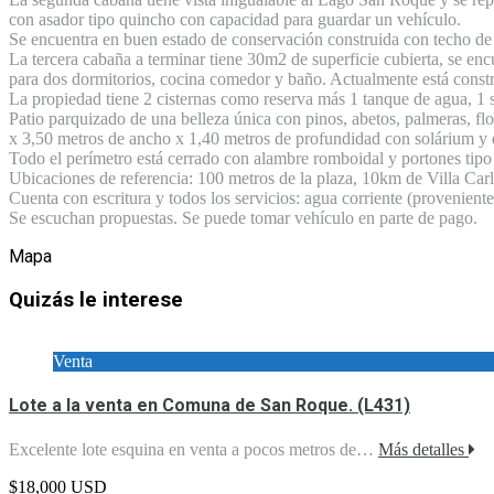
con asador tipo quincho con capacidad para guardar un vehículo.
Se encuentra en buen estado de conservación construida con techo de pa
La tercera cabaña a terminar tiene 30m2 de superficie cubierta, se en
para dos dormitorios, cocina comedor y baño. Actualmente está constru
La propiedad tiene 2 cisternas como reserva más 1 tanque de agua, 1 s
Patio parquizado de una belleza única con pinos, abetos, palmeras, flo
x 3,50 metros de ancho x 1,40 metros de profundidad con solárium y e
Todo el perímetro está cerrado con alambre romboidal y portones tipo 
Ubicaciones de referencia: 100 metros de la plaza, 10km de Villa Ca
Cuenta con escritura y todos los servicios: agua corriente (proveniente
Se escuchan propuestas. Se puede tomar vehículo en parte de pago.
Mapa
Quizás le interese
Venta
Lote a la venta en Comuna de San Roque. (L431)
Excelente lote esquina en venta a pocos metros de…
Más detalles
$18,000 USD