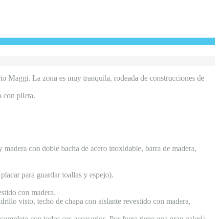
rio Maggi. La zona es muy tranquila, rodeada de construcciones de
 con pileta.
y madera con doble bacha de acero inoxidable, barra de madera,
acar para guardar toallas y espejo).
estido con madera.
drillo visto, techo de chapa con aislante revestido con madera,
completo con todos sus accesorios. Por fuera tiene una gran galería