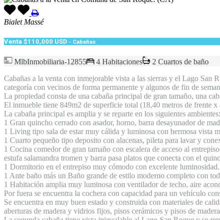
Bialet Massé
Venta
$110,000 USD
- Cabañas
MlbInmobiliaria-12855
4 Habitaciones
2 Cuartos de baño
Cabañas a la venta con inmejorable vista a las sierras y el Lago San
categoría con vecinos de forma permanente y algunos de fin de seman
La propiedad consta de una cabaña principal de gran tamaño, una caba
El inmueble tiene 849m2 de superficie total (18,40 metros de frente x
La cabaña principal es amplia y se reparte en los siguientes ambientes
1 Gran quincho cerrado con asador, horno, barra desayunador de made
1 Living tipo sala de estar muy cálida y luminosa con hermosa vista 
1 Cuarto pequeño tipo deposito con alacenas, pileta para lavar y cone
1 Cocina comedor de gran tamaño con escalera de acceso al entrepis
estufa salamandra tromen y barra pasa platos que conecta con el quin
1 Dormitorio en el entrepiso muy cómodo con excelente luminosidad.
1 Ante baño más un Baño grande de estilo moderno completo con todos
1 Habitación amplia muy luminosa con ventilador de techo, aire acond
Por fuera se encuentra la cochera con capacidad para un vehículo cons
Se encuentra en muy buen estado y construida con materiales de calidad
aberturas de madera y vidrios fijos, pisos cerámicos y pisos de madera 
La segunda cabaña tiene vista inigualable al Lago San Roque y se repa