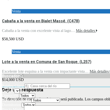
Venta
Cabaña a la venta en Bialet Massé. (C478)
Cabaña a la venta con excelente vista al lago…
Más detalles
$58,500 USD
Venta
Lote a la venta en Comuna de San Roque. (L257)
Excelente lote esquina a la venta con impactante vista…
Más detalles
Buscador
$14,000 USD
Palabra Clave
Deja una respuesta
Ciudad
Operación
Tu dirección de correo electrónico no será publicada.
Los campos obli
Tipo de Propiedad
Dormitorios
Precio Mínimo