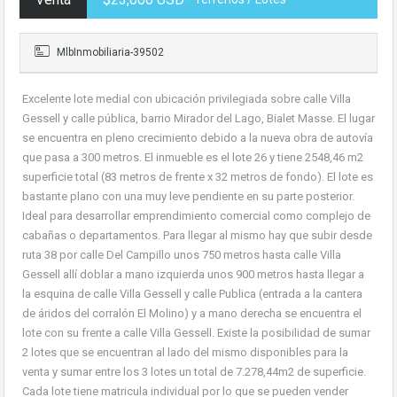
MlbInmobiliaria-39502
Excelente lote medial con ubicación privilegiada sobre calle Villa
Gessell y calle pública, barrio Mirador del Lago, Bialet Masse. El lugar
se encuentra en pleno crecimiento debido a la nueva obra de autovía
que pasa a 300 metros. El inmueble es el lote 26 y tiene 2548,46 m2
superficie total (83 metros de frente x 32 metros de fondo). El lote es
bastante plano con una muy leve pendiente en su parte posterior.
Ideal para desarrollar emprendimiento comercial como complejo de
cabañas o departamentos. Para llegar al mismo hay que subir desde
ruta 38 por calle Del Campillo unos 750 metros hasta calle Villa
Gessell allí doblar a mano izquierda unos 900 metros hasta llegar a
la esquina de calle Villa Gessell y calle Publica (entrada a la cantera
de áridos del corralón El Molino) y a mano derecha se encuentra el
lote con su frente a calle Villa Gessell. Existe la posibilidad de sumar
2 lotes que se encuentran al lado del mismo disponibles para la
venta y sumar entre los 3 lotes un total de 7.278,44m2 de superficie.
Cada lote tiene matricula individual por lo que se pueden vender